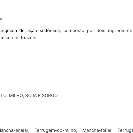
:
ngicida de ação sistêmica,
composto por dois ingrediente
mico dos triazóis.
O; MILHO; SOJA E SORGO.
ancha-anelar, Ferrugem-do-milho, Mancha-foliar, Ferrug