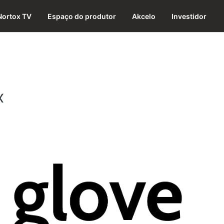
Nortox TV
Espaço do produtor
Akcelo
Investidor
x