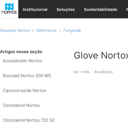
Institucional
Soluções
Sustentabilidade
Soluções Nortox
Defensivos
Fungicida
Artigos nessa seção
Glove Norto
Azoxistrobin Nortox
há 1 mês
Atualizado
Boscalid Nortox 500 WG
Ciproconazole Nortox
Clorotalonil Nortox
Clorotalonil Nortox 720 SC