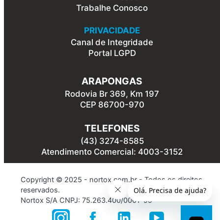
Trabalhe Conosco
PRIVACIDADE
Canal de Integridade
Portal LGPD
ARAPONGAS
Rodovia Br 369, Km 197
CEP 86700-970
TELEFONES
(43) 3274-8585
Atendimento Comercial: 4003-3152
Copyright © 2025 - nortox.com.br - Todos os direitos
reservados.
Nortox S/A CNPJ: 75.263.400/0001-99