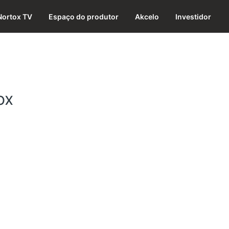
Nortox TV
Espaço do produtor
Akcelo
Investidor
ox