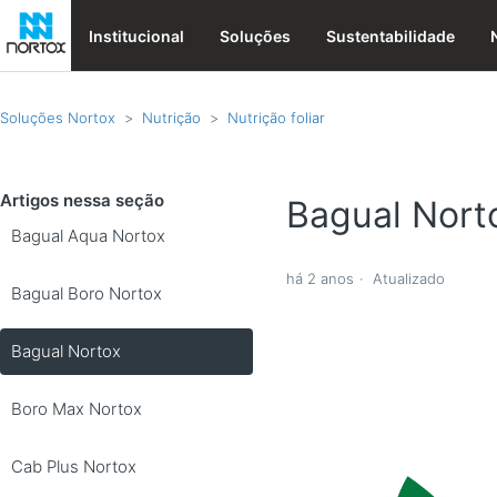
Institucional
Soluções
Sustentabilidade
Soluções Nortox
Nutrição
Nutrição foliar
Artigos nessa seção
Bagual Nort
Bagual Aqua Nortox
há 2 anos
Atualizado
Bagual Boro Nortox
Bagual Nortox
Boro Max Nortox
Cab Plus Nortox