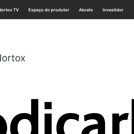
Nortox TV
Espaço do produtor
Akcelo
Investidor
Nortox