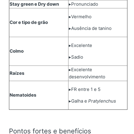
Stay green e Dry down
▸Pronunciado
▸Vermelho
Cor e tipo de grão
▸Ausência de tanino
▸Excelente
Colmo
▸Sadio
▸Excelente
Raízes
desenvolvimento
▸FR entre 1 e 5
Nematoides
▸Galha e
Pratylenchus
Pontos fortes e benefícios