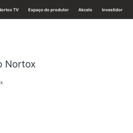
Nortox TV
Espaço do produtor
Akcelo
Investidor
o Nortox
ox