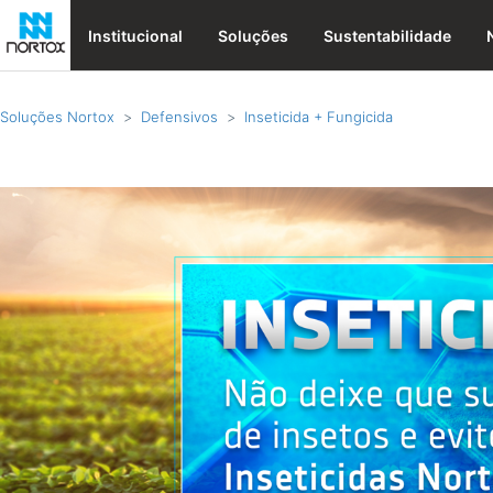
Institucional
Soluções
Sustentabilidade
Soluções Nortox
Defensivos
Inseticida + Fungicida