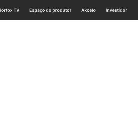
Nortox TV
Espaço do produtor
Akcelo
Investidor