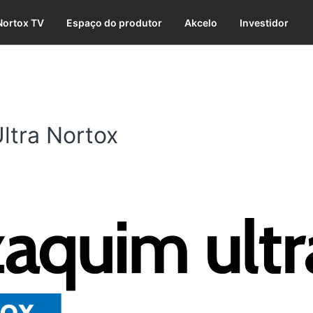
Nortox TV
Espaço do produtor
Akcelo
Investidor
ltra Nortox