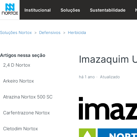
Institucional
Soluções
Sustentabilidade
Soluções Nortox
Defensivos
Herbicida
Artigos nessa seção
Imazaquim U
2,4 D Nortox
há 1 ano
Atualizado
Arkeiro Nortox
Atrazina Nortox 500 SC
Carfentrazone Nortox
Cletodim Nortox